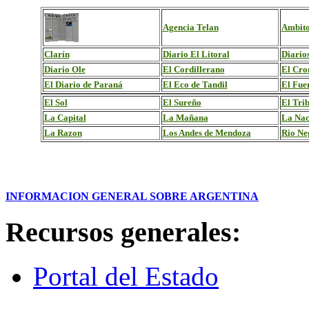
Agencia Telan
Ambito
Clarín
Diario El Litoral
Diario
Diario Ole
El Cordillerano
El Cro
El Diario de Paraná
El Eco de Tandil
El Fue
El Sol
El Sureño
El Tri
La Capital
La Mañana
La Nac
La Razon
Los Andes de Mendoza
Rio Ne
INFORMACION GENERAL SOBRE ARGENTINA
.
.
Recursos generales:
Portal del Estado