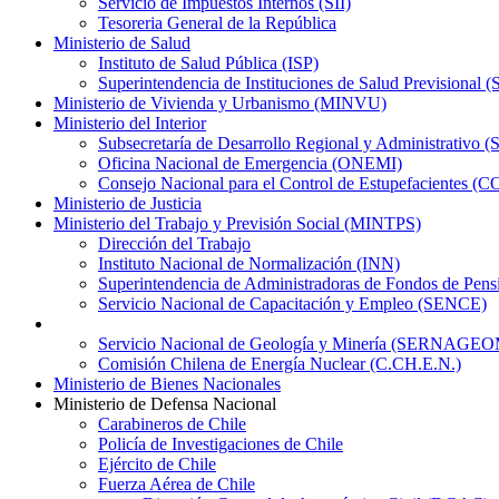
Servicio de Impuestos Internos (SII)
Tesoreria General de la República
Ministerio de Salud
Instituto de Salud Pública (ISP)
Superintendencia de Instituciones de Salud Previsional (
Ministerio de Vivienda y Urbanismo (MINVU)
Ministerio del Interior
Subsecretaría de Desarrollo Regional y Administrativ
Oficina Nacional de Emergencia (ONEMI)
Consejo Nacional para el Control de Estupefacientes 
Ministerio de Justicia
Ministerio del Trabajo y Previsión Social (MINTPS)
Dirección del Trabajo
Instituto Nacional de Normalización (INN)
Superintendencia de Administradoras de Fondos de Pen
Servicio Nacional de Capacitación y Empleo (SENCE)
Servicio Nacional de Geología y Minería (SERNAGE
Comisión Chilena de Energía Nuclear (C.CH.E.N.)
Ministerio de Bienes Nacionales
Ministerio de Defensa Nacional
Carabineros de Chile
Policía de Investigaciones de Chile
Ejército de Chile
Fuerza Aérea de Chile