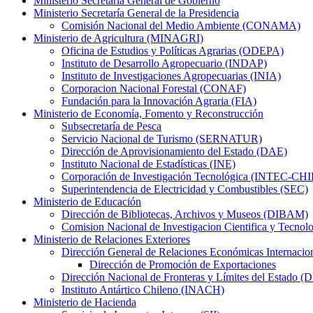
Ministerio Secretaría General de Gobierno
Ministerio Secretaría General de la Presidencia
Comisión Nacional del Medio Ambiente (CONAMA)
Ministerio de Agricultura (MINAGRI)
Oficina de Estudios y Políticas Agrarias (ODEPA)
Instituto de Desarrollo Agropecuario (INDAP)
Instituto de Investigaciones Agropecuarias (INIA)
Corporacion Nacional Forestal (CONAF)
Fundación para la Innovación Agraria (FIA)
Ministerio de Economía, Fomento y Reconstrucción
Subsecretaría de Pesca
Servicio Nacional de Turismo (SERNATUR)
Dirección de Aprovisionamiento del Estado (DAE)
Instituto Nacional de Estadísticas (INE)
Corporación de Investigación Tecnológica (INTEC-CH
Superintendencia de Electricidad y Combustibles (SEC)
Ministerio de Educación
Dirección de Bibliotecas, Archivos y Museos (DIBAM)
Comision Nacional de Investigacion Cientifica y Tecn
Ministerio de Relaciones Exteriores
Dirección General de Relaciones Económicas Internac
Dirección de Promoción de Exportaciones
Dirección Nacional de Fronteras y Límites del Estado 
Instituto Antártico Chileno (INACH)
Ministerio de Hacienda