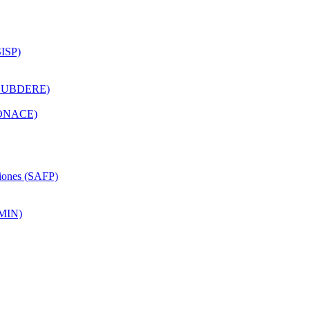
SISP)
o (SUBDERE)
(CONACE)
siones (SAFP)
OMIN)