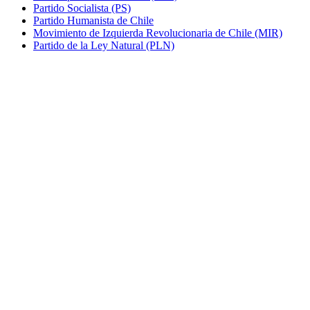
Partido Socialista (PS)
Partido Humanista de Chile
Movimiento de Izquierda Revolucionaria de Chile (MIR)
Partido de la Ley Natural (PLN)