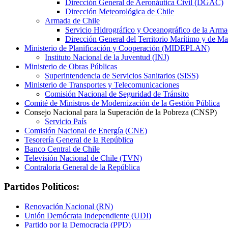
Dirección General de Aeronáutica Civil (DGAC)
Dirección Meteorológica de Chile
Armada de Chile
Servicio Hidrográfico y Oceanográfico de la Ar
Dirección General del Territorio Marítimo y d
Ministerio de Planificación y Cooperación (MIDEPLAN)
Instituto Nacional de la Juventud (INJ)
Ministerio de Obras Públicas
Superintendencia de Servicios Sanitarios (SISS)
Ministerio de Transportes y Telecomunicaciones
Comisión Nacional de Seguridad de Tránsito
Comité de Ministros de Modernización de la Gestión Pública
Consejo Nacional para la Superación de la Pobreza (CNSP)
Servicio País
Comisión Nacional de Energía (CNE)
Tesorería General de la República
Banco Central de Chile
Televisión Nacional de Chile (TVN)
Contraloria General de la República
Partidos Politicos:
Renovación Nacional (RN)
Unión Demócrata Independiente (UDI)
Partido por la Democracia (PPD)