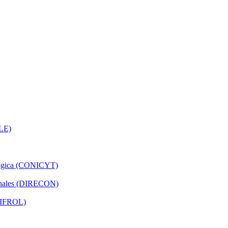
ILE)
ologica (CONICYT)
ionales (DIRECON)
(DIFROL)