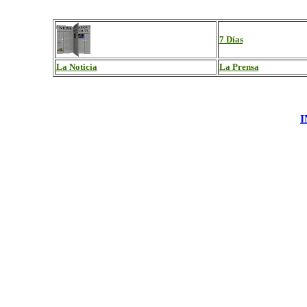
7 Días
La Noticia
La Prensa
.
.
...........
.